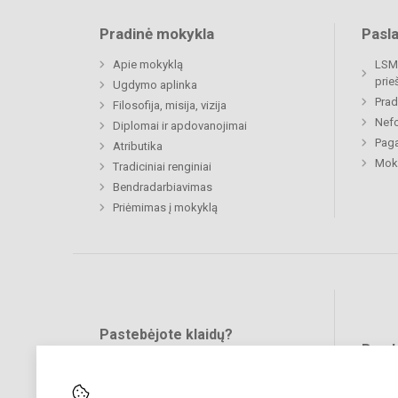
Pradinė mokykla
Pasl
Apie mokyklą
LSMU
prie
Ugdymo aplinka
Prad
Filosofija, misija, vizija
Nefo
Diplomai ir apdovanojimai
Paga
Atributika
Moki
Tradiciniai renginiai
Bendradarbiavimas
Priėmimas į mokyklą
Pastebėjote klaidų?
Bend
Turite pasiūlymų?
RAŠYKITE