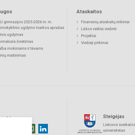
augos
Ataskaitos
 gimnazijos 2025-2026 m. m.
Finansinių ataskaitų rinkiniai
šmokyklinio ugdymo tvarkos aprašas
Lėšos veiklai viešinti
inis ugdymas
Projektai
rmalusis švietimas
Viešieji pirkimai
lba mokiniams ir tėvams
nių maitinimas
Steigėjas
raukime
Lietuvos sveikato
universitetas