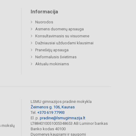
Informacija
Nuorodos
Asmens duomenų apsauga
Konsultavimasis su visuomene
Dažniausiai užduodami klausimai
Pranešėjų apsauga
Neformalusis švietimas
Aktualu mokiniams
LSMU gimnazijos pradinė mokykla
Žeimenos g. 106, Kaunas
Tel.
+370 619 77993
El. p.
pradine@lsmugimnazija.lt
LT884010051005348653 AB Luminor bankas
s mokslų
Banko kodas 40100
Duomenys kaupiami ir saugomi