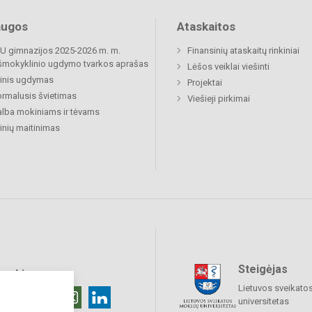
augos
Ataskaitos
 gimnazijos 2025-2026 m. m.
Finansinių ataskaitų rinkiniai
šmokyklinio ugdymo tvarkos aprašas
Lėšos veiklai viešinti
inis ugdymas
Projektai
rmalusis švietimas
Viešieji pirkimai
lba mokiniams ir tėvams
nių maitinimas
Steigėjas
raukime
Lietuvos sveikato
universitetas