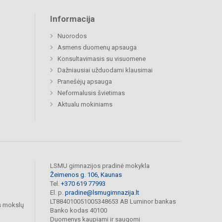
Informacija
Nuorodos
Asmens duomenų apsauga
Konsultavimasis su visuomene
Dažniausiai užduodami klausimai
Pranešėjų apsauga
Neformalusis švietimas
Aktualu mokiniams
LSMU gimnazijos pradinė mokykla
Žeimenos g. 106, Kaunas
Tel.
+370 619 77993
El. p.
pradine@lsmugimnazija.lt
LT884010051005348653 AB Luminor bankas
s mokslų
Banko kodas 40100
Duomenys kaupiami ir saugomi