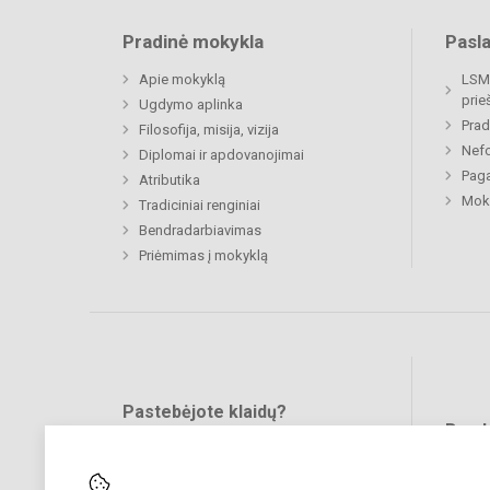
Pradinė mokykla
Pasl
Apie mokyklą
LSMU
prie
Ugdymo aplinka
Prad
Filosofija, misija, vizija
Nefo
Diplomai ir apdovanojimai
Paga
Atributika
Moki
Tradiciniai renginiai
Bendradarbiavimas
Priėmimas į mokyklą
Pastebėjote klaidų?
Bend
Turite pasiūlymų?
RAŠYKITE