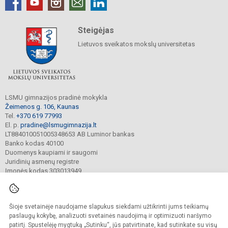
Steigėjas
Lietuvos sveikatos mokslų universitetas
LSMU gimnazijos pradinė mokykla
Žeimenos g. 106, Kaunas
Tel.
+370 619 77993
El. p.
pradine@lsmugimnazija.lt
LT884010051005348653 AB Luminor bankas
Banko kodas 40100
Duomenys kaupiami ir saugomi
Juridinių asmenų registre
Įmonės kodas 303013949
Šioje svetainėje naudojame slapukus siekdami užtikrinti jums teikiamų
© 2022. LSMU gimnazijos pradinė mokykla. Visos teisės saugomos.
Kopijuoti turinį be raštiško mokyklos sutikimo griežtai draudžiama.
paslaugų kokybę, analizuoti svetainės naudojimą ir optimizuoti naršymo
patirtį. Spustelėję mygtuką „Sutinku“, jūs patvirtinate, kad sutinkate su visų