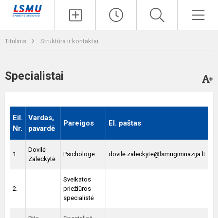
Paieška
Men
Titulinis
Struktūra ir kontaktai
Specialistai
Eil.
Vardas,
Pareigos
El. paštas
Nr.
pavardė
Dovilė
1.
Psichologė
dovilė.zaleckytė@lsmugimnazija.lt
Zaleckytė
Sveikatos
2.
priežiūros
specialistė