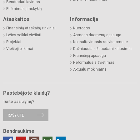
Bendradarbiavimas
Priėmimas į mokyklą
Ataskaitos
Informacija
Finansinių ataskaitų rinkiniai
Nuorodos
Lėšos veiklai viešinti
Asmens duomenų apsauga
Projektai
Konsultavimasis su visuomene
Viešieji pirkimai
Dažniausiai užduodami klausimai
Pranešėjų apsauga
Neformalusis švietimas
Aktualu mokiniams
Pastebėjote klaidų?
Turite pasiūlymų?
RAŠYKITE
Bendraukime