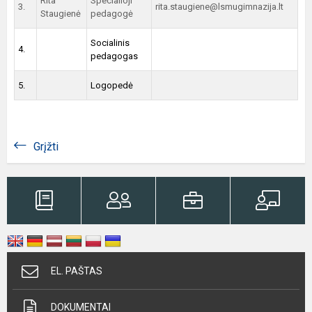
Rita
Specialioji
3.
rita.staugiene@lsmugimnazija.lt
Staugienė
pedagogė
Socialinis
4.
pedagogas
5.
Logopedė
Grįžti
EL. PAŠTAS
DOKUMENTAI