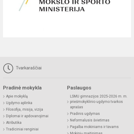
Tvarkaraščiai
Pradinė mokykla
Paslaugos
Apie mokyklą
LSMU gimnazijos 2025-2026 m. m.
priešmokyklinio ugdymo tvarkos
Ugdymo aplinka
aprašas
Filosofija, misija, vizija
Pradinis ugdymas
Diplomai ir apdovanojimai
Neformalusis švietimas
Atributika
Pagalba mokiniams ir tėvams
Tradiciniai renginiai
Mokinių maitinimas