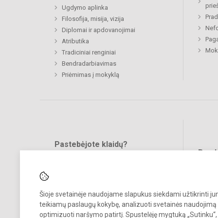
prie
Ugdymo aplinka
Prad
Filosofija, misija, vizija
Nefo
Diplomai ir apdovanojimai
Paga
Atributika
Moki
Tradiciniai renginiai
Bendradarbiavimas
Priėmimas į mokyklą
Pastebėjote klaidų?
Bend
Turite pasiūlymų?
RAŠYKITE
Šioje svetainėje naudojame slapukus siekdami užtikrinti j
teikiamų paslaugų kokybę, analizuoti svetainės naudojimą 
optimizuoti naršymo patirtį. Spustelėję mygtuką „Sutinku“,