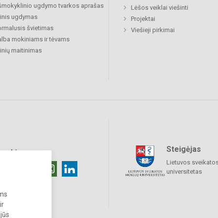
šmokyklinio ugdymo tvarkos aprašas
Lėšos veiklai viešinti
inis ugdymas
Projektai
rmalusis švietimas
Viešieji pirkimai
lba mokiniams ir tėvams
nių maitinimas
Steigėjas
raukime
Lietuvos sveikato
universitetas
ums
ir
 jūs