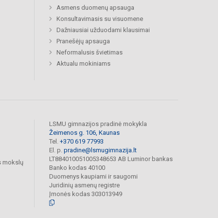
Asmens duomenų apsauga
Konsultavimasis su visuomene
Dažniausiai užduodami klausimai
Pranešėjų apsauga
Neformalusis švietimas
Aktualu mokiniams
LSMU gimnazijos pradinė mokykla
Žeimenos g. 106, Kaunas
Tel.
+370 619 77993
El. p.
pradine@lsmugimnazija.lt
LT884010051005348653 AB Luminor bankas
s mokslų
Banko kodas 40100
Duomenys kaupiami ir saugomi
Juridinių asmenų registre
Įmonės kodas 303013949