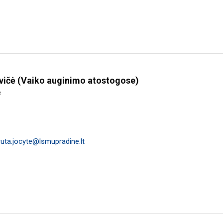
vičė (Vaiko auginimo atostogose)
ė
ruta.jocyte@lsmupradine.lt