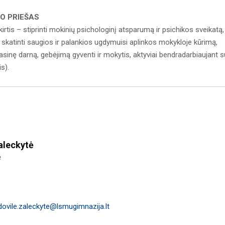
O PRIEŠAS
rtis – stiprinti mokinių psichologinį atsparumą ir psichikos sveikatą,
katinti saugios ir palankios ugdymuisi aplinkos mokykloje kūrimą,
sinę darną, gebėjimą gyventi ir mokytis, aktyviai bendradarbiaujant s
is).
aleckytė
ė
dovile.zaleckyte@lsmugimnazija.lt