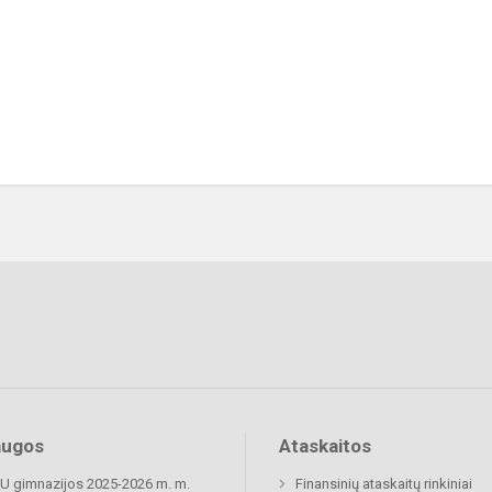
augos
Ataskaitos
 gimnazijos 2025-2026 m. m.
Finansinių ataskaitų rinkiniai