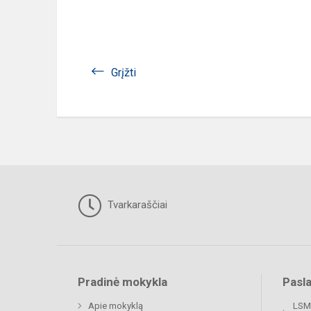
Grįžti
Tvarkaraščiai
Pradinė mokykla
Pasl
Apie mokyklą
LSMU