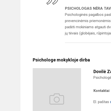
PSICHOLOGAS NĖRA TAV
Psichologinės pagalbos paski
prevencinėmis priemonėmis s
padėti mokiniams atgauti dva
jų tėvais (globėjais, rūpintoja
Psichologe mokykloje dirba
Dovilė Z
Psicholog
Kontaktai
El. paštas