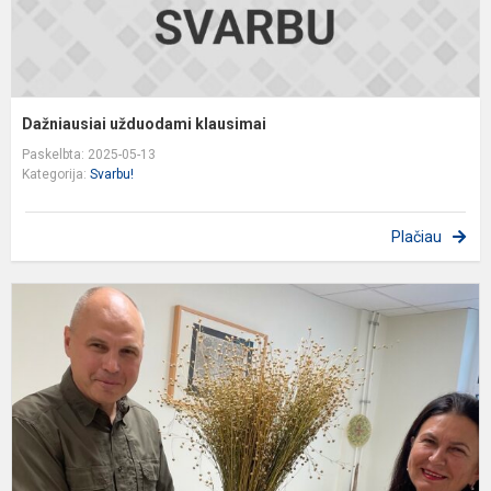
Dažniausiai užduodami klausimai
Paskelbta: 2025-05-13
Kategorija:
Svarbu!
Plačiau
B
s
V
G
P.
P
k
l..