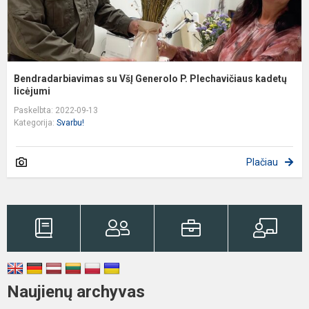
Bendradarbiavimas su VšĮ Generolo P. Plechavičiaus kadetų
licėjumi
Paskelbta: 2022-09-13
Kategorija:
Svarbu!
Plačiau
Naujienų archyvas