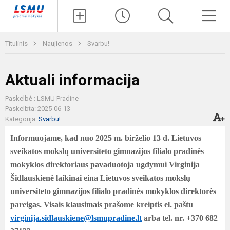
Paieška
Men
Titulinis
Naujienos
Svarbu!
Aktuali informacija
Paskelbė : LSMU Pradine
Paskelbta: 2025-06-13
Kategorija:
Svarbu!
Informuojame, kad nuo 2025 m. birželio 13 d. Lietuvos
sveikatos mokslų universiteto gimnazijos filialo pradinės
mokyklos direktoriaus pavaduotoja ugdymui Virginija
Šidlauskienė laikinai eina Lietuvos sveikatos mokslų
universiteto gimnazijos filialo pradinės mokyklos direktorės
pareigas. Visais klausimais prašome kreiptis el. paštu
virginija.sidlauskiene@lsmupradine.lt
arba tel. nr. +370 682