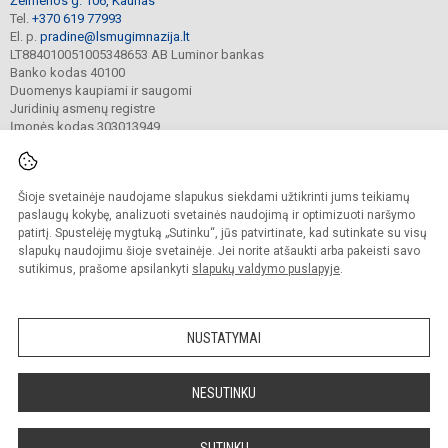
Žeimenos g. 106, Kaunas
Tel.
+370 619 77993
El. p.
pradine@lsmugimnazija.lt
LT884010051005348653 AB Luminor bankas
Banko kodas 40100
Duomenys kaupiami ir saugomi
Juridinių asmenų registre
Įmonės kodas 303013949
Šioje svetainėje naudojame slapukus siekdami užtikrinti jums teikiamų
© 2022. LSMU gimnazijos pradinė mokykla. Visos teisės saugomos.
Kopijuoti turinį be raštiško mokyklos sutikimo griežtai draudžiama.
paslaugų kokybę, analizuoti svetainės naudojimą ir optimizuoti naršymo
patirtį. Spustelėję mygtuką „Sutinku“, jūs patvirtinate, kad sutinkate su visų
Prieinamumo paraiška
Slapukų valdymas
slapukų naudojimu šioje svetainėje. Jei norite atšaukti arba pakeisti savo
sutikimus, prašome apsilankyti
slapukų valdymo puslapyje
.
Sumanus būdas atnaujinti
mokyklos interneto
svetainę
NUSTATYMAI
NESUTINKU
SUTINKU