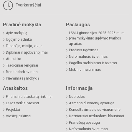
Tvarkaraščiai
Pradinė mokykla
Paslaugos
Apie mokyklą
LSMU gimnazijos 2025-2026 m. m.
priešmokyklinio ugdymo tvarkos
Ugdymo aplinka
aprašas
Filosofija, misija, vizija
Pradinis ugdymas
Diplomai ir apdovanojimai
Neformalusis švietimas
Atributika
Pagalba mokiniams ir tėvams
Tradiciniai renginiai
Mokinių maitinimas
Bendradarbiavimas
Priėmimas į mokyklą
Ataskaitos
Informacija
Finansinių ataskaitų rinkiniai
Nuorodos
Lėšos veiklai viešinti
Asmens duomenų apsauga
Projektai
Konsultavimasis su visuomene
Viešieji pirkimai
Dažniausiai užduodami klausimai
Pranešėjų apsauga
Neformalusis švietimas