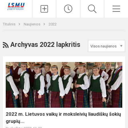
Paieška
Men
Titulinis
Naujienos
2022
RSS
Archyvas 2022 lapkritis
2022
m.
Lietuvos
vaikų
ir
moksleivių
liaudiškų
šokių
2022 m. Lietuvos vaikų ir moksleivių liaudiškų šokių
grupių...
grupių...