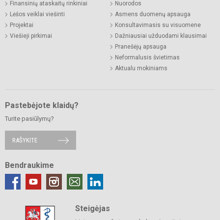
Finansinių ataskaitų rinkiniai
Nuorodos
Lėšos veiklai viešinti
Asmens duomenų apsauga
Projektai
Konsultavimasis su visuomene
Viešieji pirkimai
Dažniausiai užduodami klausimai
Pranešėjų apsauga
Neformalusis švietimas
Aktualu mokiniams
Pastebėjote klaidų?
Turite pasiūlymų?
RAŠYKITE
Bendraukime
Steigėjas