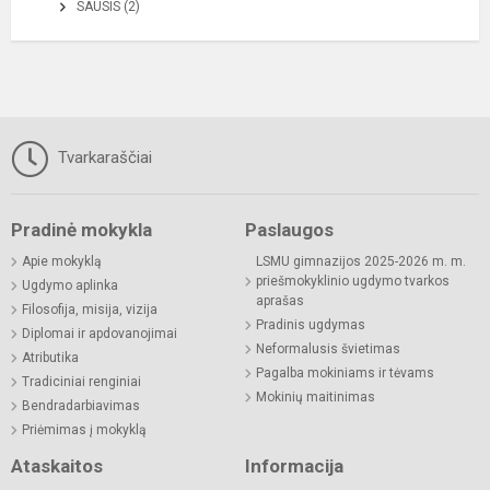
SAUSIS (2)
Tvarkaraščiai
Pradinė mokykla
Paslaugos
Apie mokyklą
LSMU gimnazijos 2025-2026 m. m.
priešmokyklinio ugdymo tvarkos
Ugdymo aplinka
aprašas
Filosofija, misija, vizija
Pradinis ugdymas
Diplomai ir apdovanojimai
Neformalusis švietimas
Atributika
Pagalba mokiniams ir tėvams
Tradiciniai renginiai
Mokinių maitinimas
Bendradarbiavimas
Priėmimas į mokyklą
Ataskaitos
Informacija