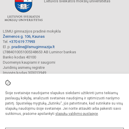
Lietuvos sveikatos mokslų universitetas
LSMU gimnazijos pradinė mokykla
Žeimenos g. 106, Kaunas
Tel.
+370 619 77993
El. p.
pradine@lsmugimnazija.lt
LT884010051005348653 AB Luminor bankas
Banko kodas 40100
Duomenys kaupiami ir saugomi
Juridinių asmenų registre
Įmonės kodas 303013949
Šioje svetainėje naudojame slapukus siekdami užtikrinti jums teikiamų
© 2022. LSMU gimnazijos pradinė mokykla. Visos teisės saugomos.
Kopijuoti turinį be raštiško mokyklos sutikimo griežtai draudžiama.
paslaugų kokybę, analizuoti svetainės naudojimą ir optimizuoti naršymo
patirtį. Spustelėję mygtuką „Sutinku“, jūs patvirtinate, kad sutinkate su visų
Prieinamumo paraiška
Slapukų valdymas
slapukų naudojimu šioje svetainėje. Jei norite atšaukti arba pakeisti savo
sutikimus, prašome apsilankyti
slapukų valdymo puslapyje
.
Sumanus būdas atnaujinti
mokyklos interneto
svetainę