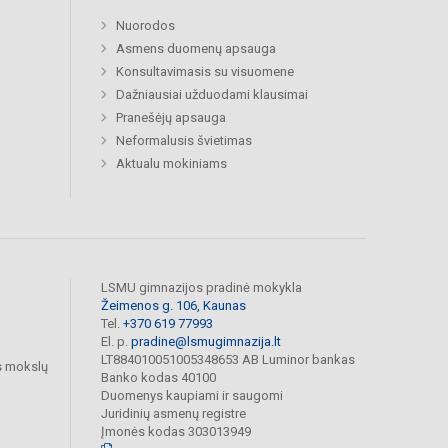
Nuorodos
Asmens duomenų apsauga
Konsultavimasis su visuomene
Dažniausiai užduodami klausimai
Pranešėjų apsauga
Neformalusis švietimas
Aktualu mokiniams
LSMU gimnazijos pradinė mokykla
Žeimenos g. 106, Kaunas
Tel.
+370 619 77993
El. p.
pradine@lsmugimnazija.lt
LT884010051005348653 AB Luminor bankas
s mokslų
Banko kodas 40100
Duomenys kaupiami ir saugomi
Juridinių asmenų registre
Įmonės kodas 303013949