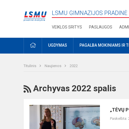
LSMU GIMNAZIJOS PRADINĖ
VEIKLOS SRITYS
PASLAUGOS
ADMI
PRADŽIA
UGDYMAS
PAGALBA MOKINIAMS IR 
Titulinis
Naujienos
2022
RSS
Archyvas 2022 spalis
„TĖVŲ
„TĖVŲ P
PROFESIJŲ
Paskelbta:
popietė
2022“.