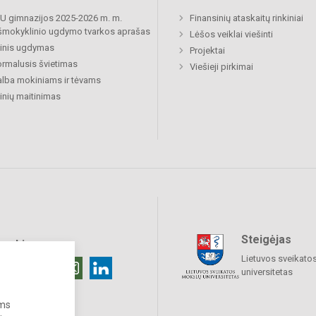
 gimnazijos 2025-2026 m. m.
Finansinių ataskaitų rinkiniai
šmokyklinio ugdymo tvarkos aprašas
Lėšos veiklai viešinti
inis ugdymas
Projektai
rmalusis švietimas
Viešieji pirkimai
lba mokiniams ir tėvams
nių maitinimas
Steigėjas
raukime
Lietuvos sveikato
universitetas
ums