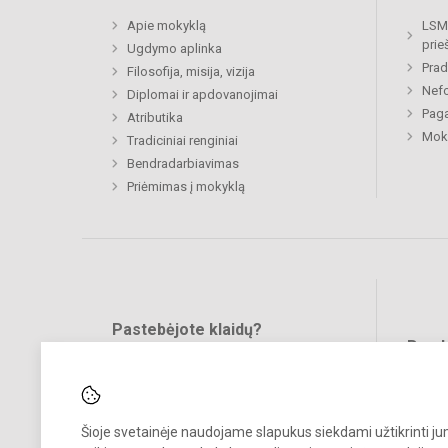
Apie mokyklą
LSMU
prie
Ugdymo aplinka
Prad
Filosofija, misija, vizija
Nefo
Diplomai ir apdovanojimai
Paga
Atributika
Moki
Tradiciniai renginiai
Bendradarbiavimas
Priėmimas į mokyklą
Pastebėjote klaidų?
Bend
Turite pasiūlymų?
RAŠYKITE
Šioje svetainėje naudojame slapukus siekdami užtikrinti j