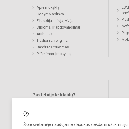
Apie mokyklą
LSMU
prie
Ugdymo aplinka
Prad
Filosofija, misija, vizija
Nefo
Diplomai ir apdovanojimai
Paga
Atributika
Moki
Tradiciniai renginiai
Bendradarbiavimas
Priėmimas į mokyklą
Pastebėjote klaidų?
Bend
Turite pasiūlymų?
RAŠYKITE
Šioje svetainėje naudojame slapukus siekdami užtikrinti j