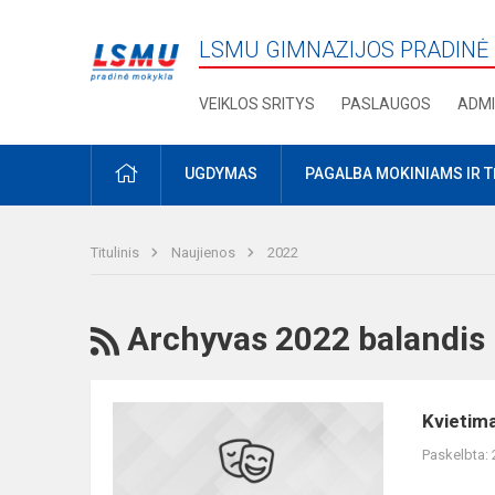
LSMU GIMNAZIJOS PRADINĖ
VEIKLOS SRITYS
PASLAUGOS
ADMI
PRADŽIA
UGDYMAS
PAGALBA MOKINIAMS IR 
Titulinis
Naujienos
2022
RSS
Archyvas 2022 balandis
Kvietimas
Kvietima
LSUMG
Paskelbta:
PM
tautinių