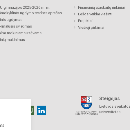
 gimnazijos 2025-2026 m. m.
Finansinių ataskaitų rinkiniai
šmokyklinio ugdymo tvarkos aprašas
Lėšos veiklai viešinti
inis ugdymas
Projektai
rmalusis švietimas
Viešieji pirkimai
lba mokiniams ir tėvams
nių maitinimas
Steigėjas
raukime
Lietuvos sveikato
universitetas
ums