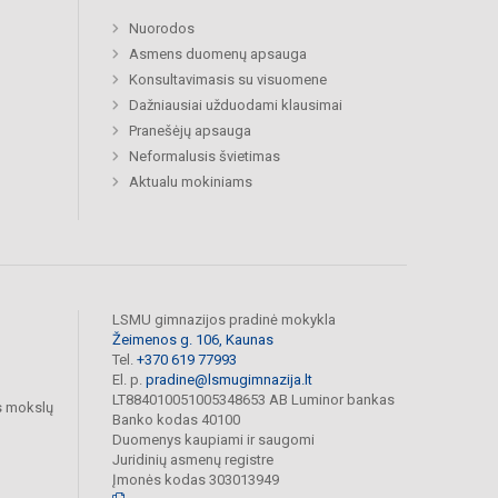
Nuorodos
Asmens duomenų apsauga
Konsultavimasis su visuomene
Dažniausiai užduodami klausimai
Pranešėjų apsauga
Neformalusis švietimas
Aktualu mokiniams
LSMU gimnazijos pradinė mokykla
Žeimenos g. 106, Kaunas
Tel.
+370 619 77993
El. p.
pradine@lsmugimnazija.lt
LT884010051005348653 AB Luminor bankas
s mokslų
Banko kodas 40100
Duomenys kaupiami ir saugomi
Juridinių asmenų registre
Įmonės kodas 303013949