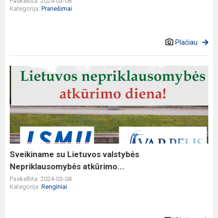
Paskelbta: 2024-03-08
Kategorija:
Pranešimai
Plačiau
Sveikiname
su
Lietuvos
valstybės
Nepriklausomybės
atkūrimo...
Sveikiname su Lietuvos valstybės
Nepriklausomybės atkūrimo...
Paskelbta: 2024-03-08
Kategorija:
Renginiai