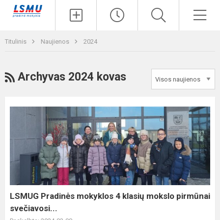
Paieška
Men
Titulinis
Naujienos
2024
RSS
Archyvas 2024 kovas
LSMUG
Pradinės
mokyklos
4
klasių
mokslo
pirmūnai
svečiavosi...
LSMUG Pradinės mokyklos 4 klasių mokslo pirmūnai
svečiavosi...