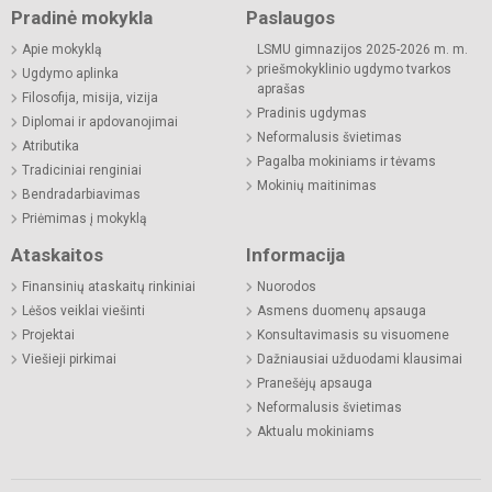
Pradinė mokykla
Paslaugos
Apie mokyklą
LSMU gimnazijos 2025-2026 m. m.
priešmokyklinio ugdymo tvarkos
Ugdymo aplinka
aprašas
Filosofija, misija, vizija
Pradinis ugdymas
Diplomai ir apdovanojimai
Neformalusis švietimas
Atributika
Pagalba mokiniams ir tėvams
Tradiciniai renginiai
Mokinių maitinimas
Bendradarbiavimas
Priėmimas į mokyklą
Ataskaitos
Informacija
Finansinių ataskaitų rinkiniai
Nuorodos
Lėšos veiklai viešinti
Asmens duomenų apsauga
Projektai
Konsultavimasis su visuomene
Viešieji pirkimai
Dažniausiai užduodami klausimai
Pranešėjų apsauga
Neformalusis švietimas
Aktualu mokiniams