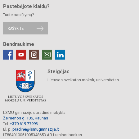
Pastebėjote klaidų?
Turite pasiūlymų?
RAŠYKITE
Bendraukime
Steigėjas
Lietuvos sveikatos mokslų universitetas
LSMU gimnazijos pradinė mokykla
Žeimenos g. 106, Kaunas
Tel.
+370 619 77993
El. p.
pradine@lsmugimnazija.lt
LT884010051005348653 AB Luminor bankas